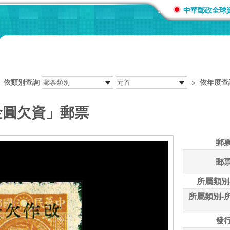
:::
中華郵政全球
>
依類別查詢
>
依年度查
金圓欠資」郵票
郵
郵
所屬類別
所屬類別-
發