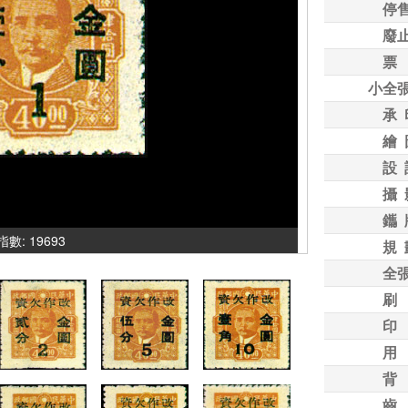
停
廢
票
小全
承 
繪 
設 
攝 
鑴 
氣指數: 19693
規 
全
刷
印
用
背
齒