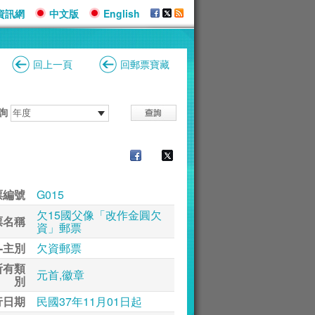
資訊網
中文版
English
回上一頁
回郵票寶藏
詢
票編號
G015
欠15國父像「改作金圓欠
票名稱
資」郵票
-主別
欠資郵票
所有類
元首,徽章
別
行日期
民國37年11月01日起