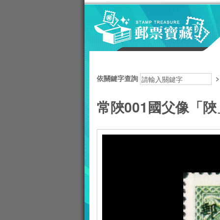
跳到主要內容區塊
:::
依關鍵字查詢
常陜001國父像「