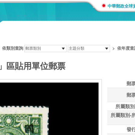
:::
中華郵政全球
>
依類別查詢
>
依年度查
陜」區貼用單位郵票
郵
郵
所屬類別
所屬類別-
發