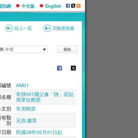
資訊網
中文版
English
回上一頁
回郵票寶藏
詢
票編號
AM01
常陜001國父像「陜」區貼
票名稱
用單位郵票
-主別
常用郵票
所有類
元首,徽章
別
行日期
民國38年05月01日起