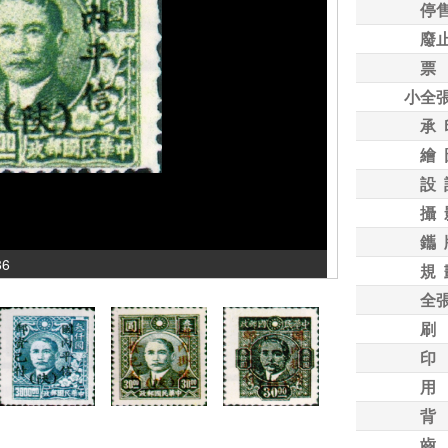
停
廢
票
小全
承 
繪 
設 
攝 
鑴 
86
規 
全
刷
印
用
背
齒