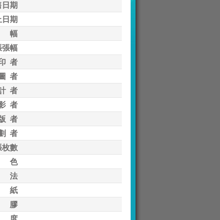
售日期
止日期
 幅
張張幅
印 者
圖 者
計 者
影 者
版 者
劃 者
張枚數
 色
 法
 紙
 膠
 度