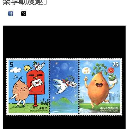
樂享動漫趣」