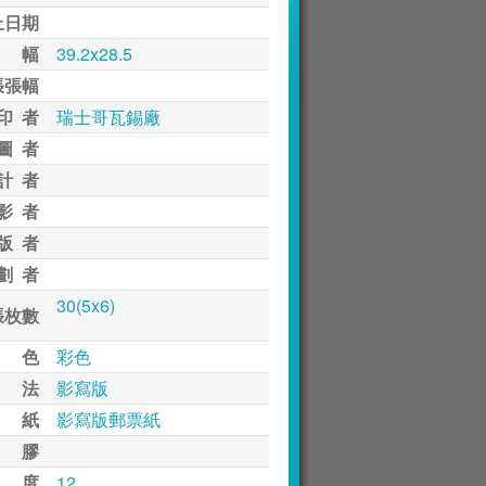
止日期
 幅
39.2x28.5
張張幅
印 者
瑞士哥瓦錫廠
圖 者
計 者
影 者
版 者
劃 者
30(5x6)
張枚數
 色
彩色
 法
影寫版
 紙
影寫版郵票紙
 膠
 度
12