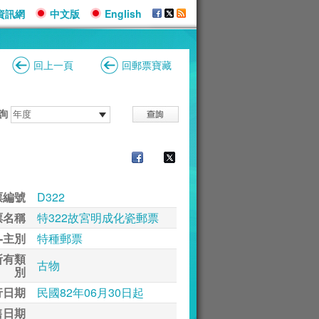
資訊網
中文版
English
回上一頁
回郵票寶藏
詢
票編號
D322
票名稱
特322故宮明成化瓷郵票
-主別
特種郵票
所有類
古物
別
行日期
民國82年06月30日起
售日期