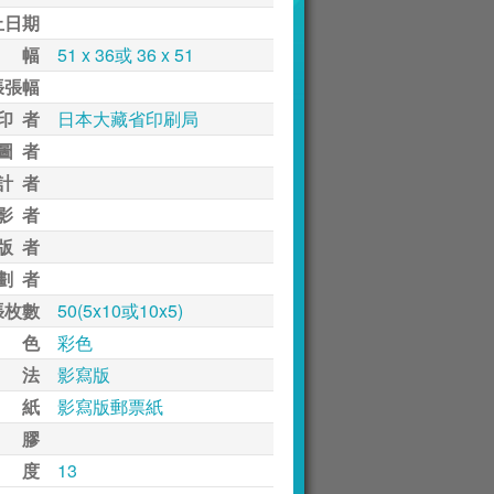
止日期
 幅
51 x 36或 36 x 51
張張幅
印 者
日本大藏省印刷局
圖 者
計 者
影 者
版 者
劃 者
張枚數
50(5x10或10x5)
 色
彩色
 法
影寫版
 紙
影寫版郵票紙
 膠
 度
13