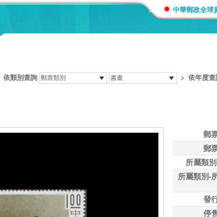
:::
中華郵政全球
>
依類別查詢
>
依年度查
郵
郵
所屬類別
所屬類別-
發
停