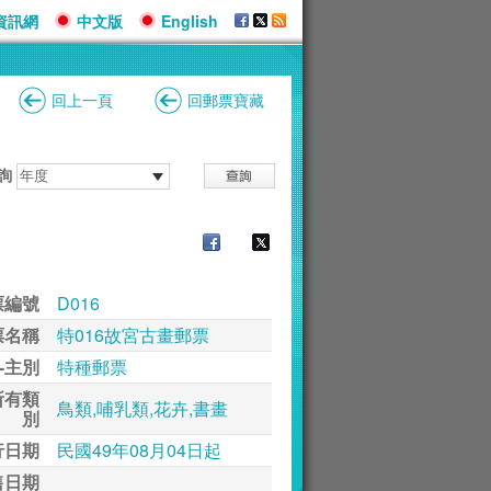
資訊網
中文版
English
回上一頁
回郵票寶藏
詢
票編號
D016
票名稱
特016故宮古畫郵票
-主別
特種郵票
所有類
鳥類,哺乳類,花卉,書畫
別
行日期
民國49年08月04日起
售日期