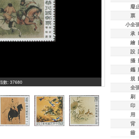
廢
票
小全
承 
繪 
設 
攝 
鑴 
規 
氣指數: 37680
全
刷
印
用
背
齒