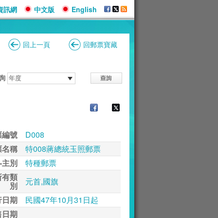
資訊網
中文版
English
回上一頁
回郵票寶藏
詢
票編號
D008
票名稱
特008蔣總統玉照郵票
-主別
特種郵票
所有類
元首,國旗
別
行日期
民國47年10月31日起
售日期