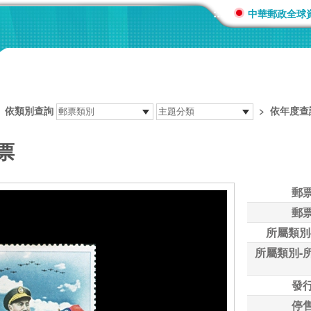
:::
中華郵政全球
>
依類別查詢
>
依年度查
票
郵
郵
所屬類別
所屬類別-
發
停