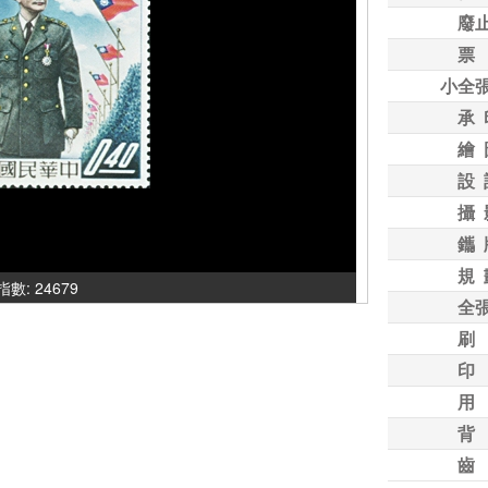
廢
票
小全
承 
繪 
設 
攝 
鑴 
規 
氣指數: 24679
全
刷
印
用
背
齒