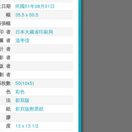
止日期
民國51年08月01日
 幅
35.5 x 50.5
張張幅
印 者
日本大藏省印刷局
圖 者
溫學儒
計 者
影 者
版 者
劃 者
張枚數
50(10x5)
 色
彩色
 法
影寫版
 紙
影寫版郵票紙
 膠
 度
13 x 13 1/2