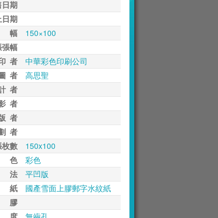
售日期
止日期
 幅
150×100
張張幅
印 者
中華彩色印刷公司
圖 者
高思聖
計 者
影 者
版 者
劃 者
張枚數
150x100
 色
彩色
 法
平凹版
 紙
國產雪面上膠郵字水紋紙
 膠
 度
無齒孔