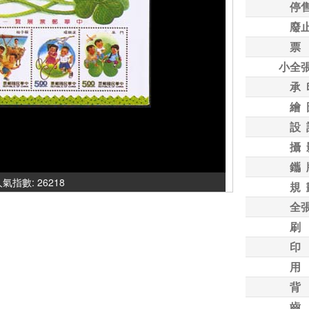
停
廢
票
小全
承 
繪 
設 
攝 
鑴 
 人氣指數: 26218
規 
全
刷
印
用
背
齒