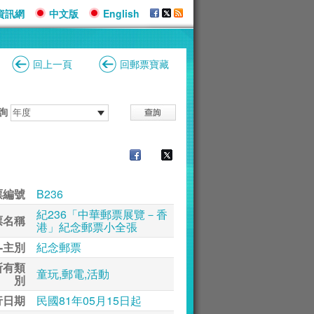
資訊網
中文版
English
回上一頁
回郵票寶藏
詢
票編號
B236
紀236「中華郵票展覽－香
票名稱
港」紀念郵票小全張
-主別
紀念郵票
所有類
童玩,郵電,活動
別
行日期
民國81年05月15日起