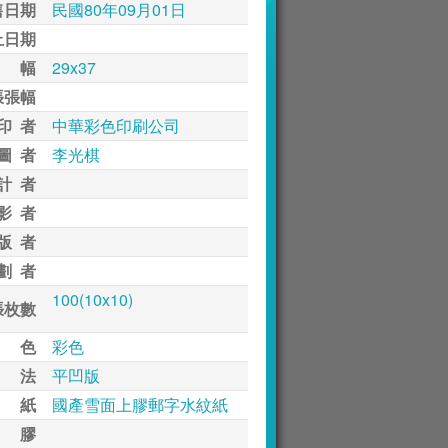
售日期
民國80年09月01日
止日期
 幅
29x37
張張幅
印 者
中華彩色印刷公司
圖 者
李光棋
計 者
影 者
版 者
劃 者
100(10x10)
張枚數
 色
彩色
 法
平凹版
 紙
國產雪面上膠郵字水紋紙
 膠