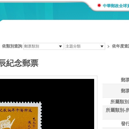
:::
中華郵政全球
>
依類別查詢
>
依年度查
誕辰紀念郵票
郵
郵
所屬類別
所屬類別-
發