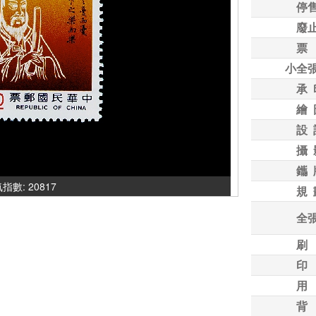
停
廢
票
小全
承 
繪 
設 
攝 
鑴 
人氣指數: 20817
規 
全
刷
印
用
背