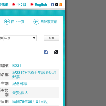
資訊網
中文版
English
回上一頁
回郵票寶藏
詢
票編號
B231
紀231范仲淹千年誕辰紀念
票名稱
郵票
-主別
紀念郵票
所有類
先賢,個人
別
行日期
民國78年09月01日起