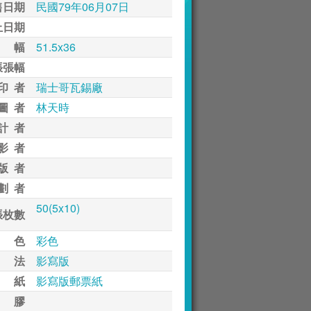
售日期
民國79年06月07日
止日期
 幅
51.5x36
張張幅
印 者
瑞士哥瓦錫廠
圖 者
林天時
計 者
影 者
版 者
劃 者
50(5x10)
張枚數
 色
彩色
 法
影寫版
 紙
影寫版郵票紙
 膠