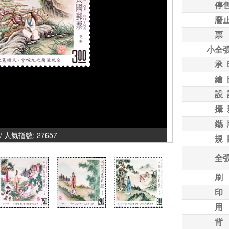
停
廢
票
小全
承 
繪 
設 
攝 
鑴 
/ 人氣指數: 27657
規 
全
刷
印
用
背