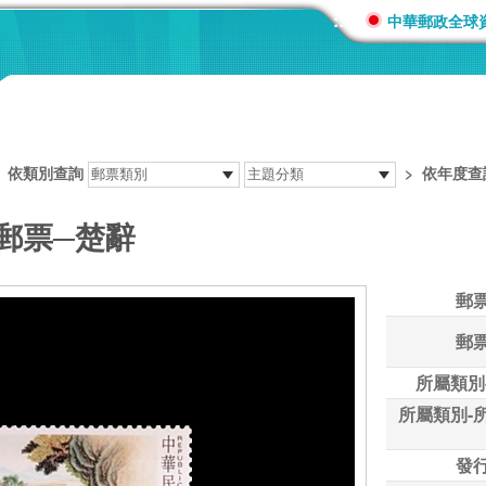
:::
中華郵政全球
>
依類別查詢
>
依年度查
郵票─楚辭
郵
郵
所屬類別
所屬類別-
發