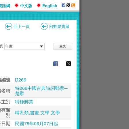
資訊網
中文版
English
回上一頁
回郵票寶藏
詢
票編號
D266
特266中國古典詩詞郵票─
票名稱
楚辭
-主別
特種郵票
所有類
哺乳類,書畫,文學,文學
別
行日期
民國78年06月07日起