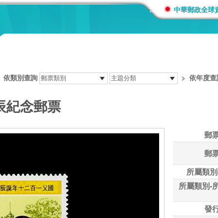
:::
中華郵政全球
>
依類別查詢
>
依年度查
誕辰紀念郵票
郵
郵
所屬類別
所屬類別-
發