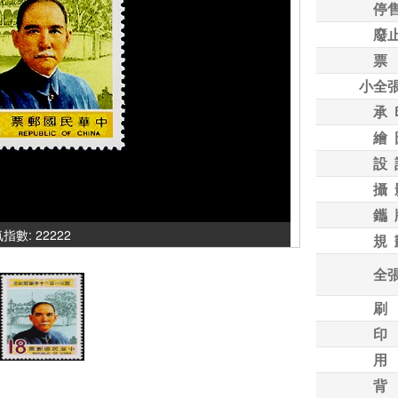
停
廢
票
小全
承 
繪 
設 
攝 
鑴 
人氣指數: 22222
規 
全
刷
印
用
背