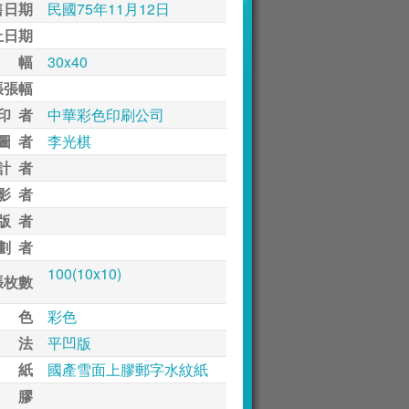
售日期
民國75年11月12日
止日期
 幅
30x40
張張幅
印 者
中華彩色印刷公司
圖 者
李光棋
計 者
影 者
版 者
劃 者
100(10x10)
張枚數
 色
彩色
 法
平凹版
 紙
國產雪面上膠郵字水紋紙
 膠