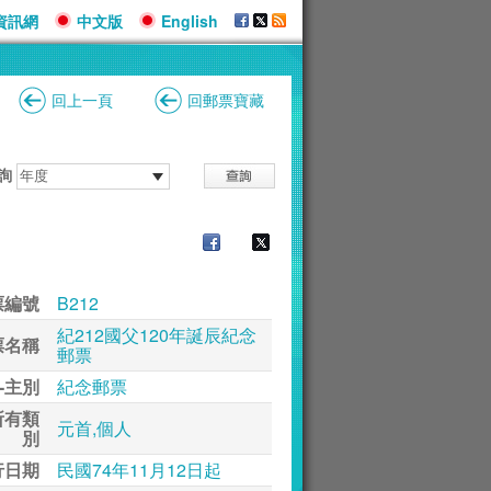
資訊網
中文版
English
回上一頁
回郵票寶藏
詢
票編號
B212
紀212國父120年誕辰紀念
票名稱
郵票
-主別
紀念郵票
所有類
元首,個人
別
行日期
民國74年11月12日起