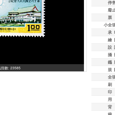
停
廢
票
小全
承 
繪 
設 
攝 
鑴 
人氣指數: 23585
規 
全
刷
印
用
背
齒