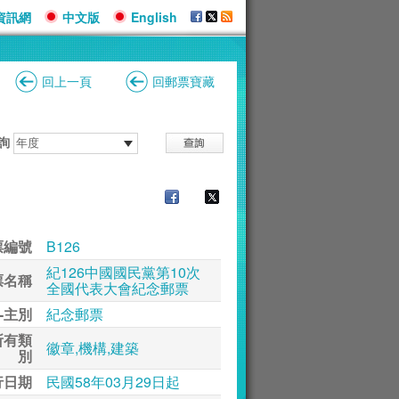
資訊網
中文版
English
回上一頁
回郵票寶藏
詢
票編號
B126
紀126中國國民黨第10次
票名稱
全國代表大會紀念郵票
-主別
紀念郵票
所有類
徽章,機構,建築
別
行日期
民國58年03月29日起