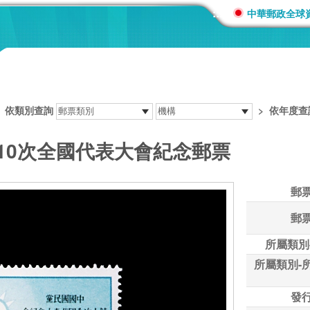
:::
中華郵政全球
>
依類別查詢
>
依年度查
第10次全國代表大會紀念郵票
郵
郵
所屬類別
所屬類別-
發