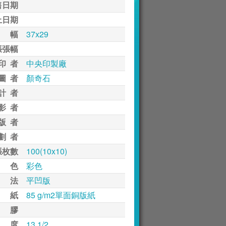
售日期
止日期
 幅
37x29
張張幅
印 者
中央印製廠
圖 者
顏奇石
計 者
影 者
版 者
劃 者
張枚數
100(10x10)
 色
彩色
 法
平凹版
 紙
85 g/m2單面銅版紙
 膠
 度
13 1/2