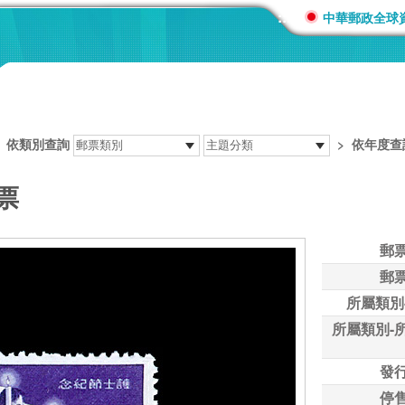
:::
中華郵政全球
>
依類別查詢
>
依年度查
票
郵
郵
所屬類別
所屬類別-
發
停