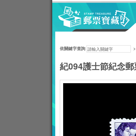
跳到主要內容區塊
:::
依關鍵字查詢
紀094護士節紀念郵