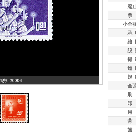
廢
票
小全
承 
繪 
設 
攝 
鑴 
規 
氣指數: 20006
全
刷
印
用
背
齒