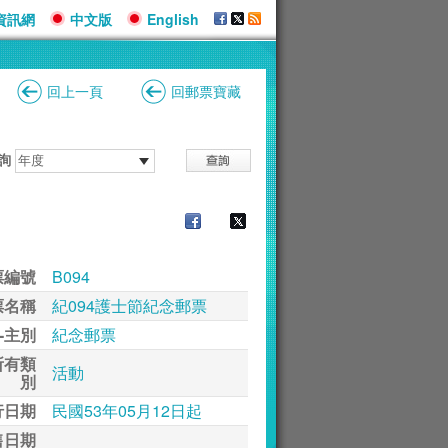
資訊網
中文版
English
回上一頁
回郵票寶藏
詢
票編號
B094
票名稱
紀094護士節紀念郵票
-主別
紀念郵票
所有類
活動
別
行日期
民國53年05月12日起
售日期