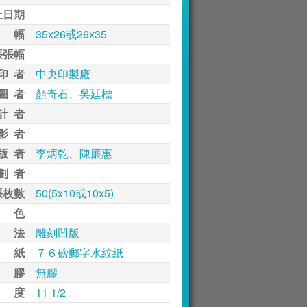
止日期
 幅
35x26或26x35
張張幅
印 者
中央印製廠
圖 者
顏奇石、吳廷標
計 者
影 者
版 者
李炳乾、陳廉惠
劃 者
張枚數
50(5x10或10x5)
 色
 法
雕刻凹版
 紙
７６磅郵字水紋紙
 膠
無膠
 度
11 1/2