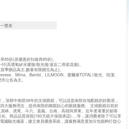
分
分
列
片一覽表
。
約優惠。
再享85折(原優惠折扣後再85折)。
形眼鏡一付(高透氧矽水膠拋/散光拋/遠近二用老花拋)。
依當季贈品為主,數量有限贈完為止)。
se、Mima、Bambi、LILMOON、愛爾康TOTAL1散光、恆潔、
門市公告為主。
創立，深耕中南部38年的文雄眼鏡，可以說是南部在地配鏡的好鄰居，
四大服務理念，提供南部的鄉親貼心的眼鏡服務。 文雄眼鏡目前於
及員林、虎尾、斗六、嘉義、台南、高雄與屏東。近年更著重於顧客
化、商品品質保固(180天鏡片保固承諾)….等，讓消費者除了可以享
I電腦驗光儀器，建立會員優惠系統，讓服務滿意度加分也能夠打從心