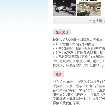
輪播圖
優惠說明
持郵政VISA金融卡消費享以下優惠
※ 1.享太陽眼鏡四折特
※ 2.享配鏡整付(鏡架+鏡片)結帳前
※ 3.享1元優惠加購拋棄式隱
※ 4.配鏡滿額即贈精美禮品(滿額禮
上述配鏡特約優惠,愛視爾、晴靚、Dees
食鹽水、特價品除外,另折抵限制以
備註
成立於1986年、由張文雄執行長
秉持著以平價、專業、舒適、誠信等
台灣中南部共有『66家門市』，遍
服務提升:服務流程優化、門市環境美
受最舒適的服務體驗外，引進最新A
裡信賴我們的專業。