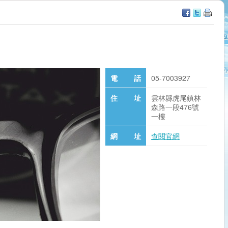
電 話
05-7003927
住 址
雲林縣虎尾鎮林
森路一段476號
一樓
網 址
查閱官網