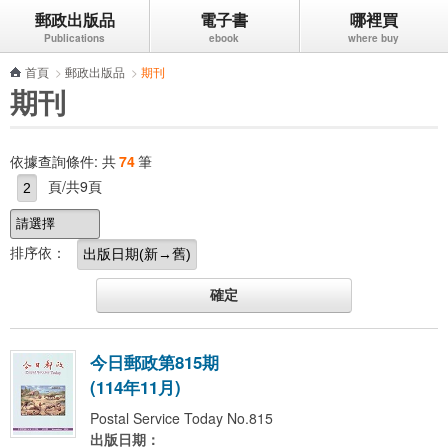
郵政出版品
電子書
哪裡買
跳到主要內容區塊
首頁
>
郵政出版品
>
期刊
期刊
依據查詢條件:
共
74
筆
頁/共9頁
排序依：
今
日
郵
政
第
8
1
5
期
(
1
1
4
年
1
1
月
)
Postal Service Today No.815
出版日期：