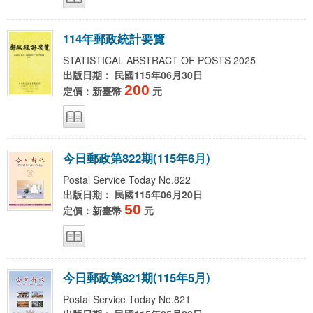
1
1
4
年
郵
政
統
計
要
覽
STATISTICAL ABSTRACT OF POSTS 2025
出版日期： 民國115年06月30日
200
定價：新臺幣
元
今
日
郵
政
第
8
2
2
期
(
1
1
5
年
6
月
)
Postal Service Today No.822
出版日期： 民國115年06月20日
50
定價：新臺幣
元
今
日
郵
政
第
8
2
1
期
(
1
1
5
年
5
月
)
Postal Service Today No.821