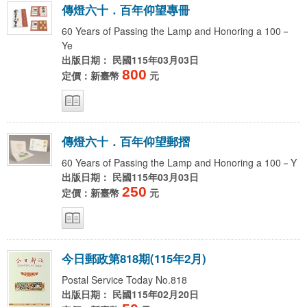
傳
燈
六
十
．
百
年
仰
望
專
冊
60 Years of Passing the Lamp and Honoring a 100－
Ye
出版日期： 民國115年03月03日
800
定價：新臺幣
元
傳
燈
六
十
．
百
年
仰
望
郵
摺
60 Years of Passing the Lamp and Honoring a 100－Y
出版日期： 民國115年03月03日
250
定價：新臺幣
元
今
日
郵
政
第
8
1
8
期
(
1
1
5
年
2
月
)
Postal Service Today No.818
出版日期： 民國115年02月20日