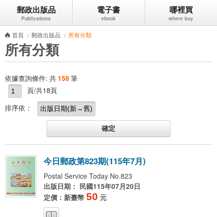
郵政出版品
電子書
哪裡買
跳到主要內容區塊
首頁
>
郵政出版品
>
所有分類
所有分類
依據查詢條件:
共
158
筆
頁/共18頁
排序依：
今
日
郵
政
第
8
2
3
期
(
1
1
5
年
7
月
)
Postal Service Today No.823
出版日期： 民國115年07月20日
50
定價：新臺幣
元