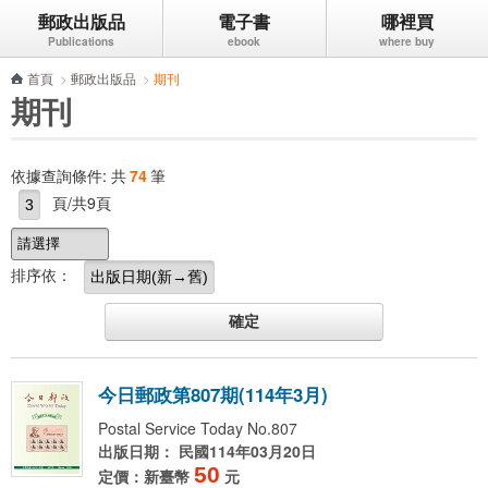
郵政出版品
電子書
哪裡買
跳到主要內容區塊
首頁
>
郵政出版品
>
期刊
期刊
依據查詢條件:
共
74
筆
頁/共9頁
排序依：
今
日
郵
政
第
8
0
7
期
(
1
1
4
年
3
月
)
Postal Service Today No.807
出版日期： 民國114年03月20日
50
定價：新臺幣
元