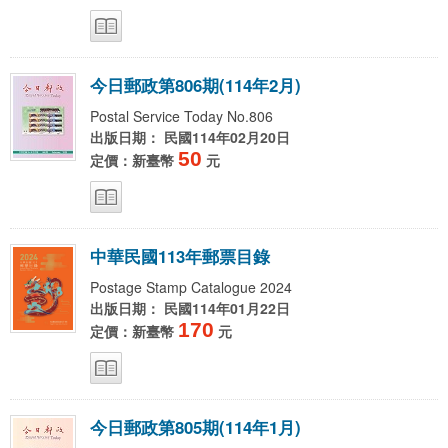
今
日
郵
政
第
8
0
6
期
(
1
1
4
年
2
月
)
Postal Service Today No.806
出版日期： 民國114年02月20日
50
定價：新臺幣
元
中
華
民
國
1
1
3
年
郵
票
目
錄
Postage Stamp Catalogue 2024
出版日期： 民國114年01月22日
170
定價：新臺幣
元
今
日
郵
政
第
8
0
5
期
(
1
1
4
年
1
月
)