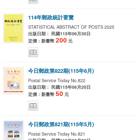
1
1
4
年
郵
政
統
計
要
覽
STATISTICAL ABSTRACT OF POSTS 2025
出版日期： 民國115年06月30日
200
定價：新臺幣
元
今
日
郵
政
第
8
2
2
期
(
1
1
5
年
6
月
)
Postal Service Today No.822
出版日期： 民國115年06月20日
50
定價：新臺幣
元
今
日
郵
政
第
8
2
1
期
(
1
1
5
年
5
月
)
Postal Service Today No.821