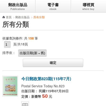
郵政出版品
電子書
哪裡買
跳到主要內容區塊
首頁
>
郵政出版品
>
所有分類
所有分類
依據查詢條件:
共
158
筆
頁/共18頁
排序依：
今
日
郵
政
第
8
2
3
期
(
1
1
5
年
7
月
)
Postal Service Today No.823
出版日期： 民國115年07月20日
50
定價：新臺幣
元