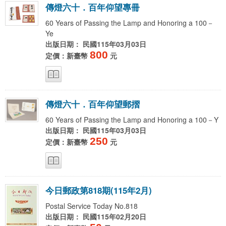
傳
燈
六
十
．
百
年
仰
望
專
冊
60 Years of Passing the Lamp and Honoring a 100－
Ye
出版日期： 民國115年03月03日
800
定價：新臺幣
元
傳
燈
六
十
．
百
年
仰
望
郵
摺
60 Years of Passing the Lamp and Honoring a 100－Y
出版日期： 民國115年03月03日
250
定價：新臺幣
元
今
日
郵
政
第
8
1
8
期
(
1
1
5
年
2
月
)
Postal Service Today No.818
出版日期： 民國115年02月20日