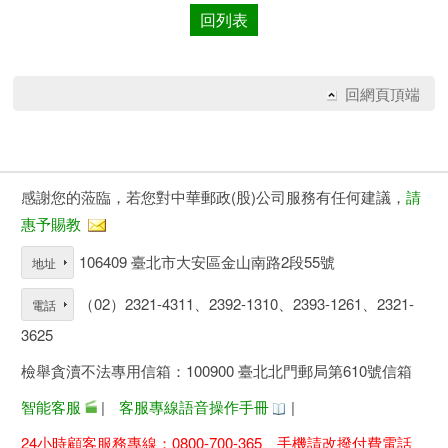
回列表
回網頁頂端
感謝您的蒞臨，若您對中華郵政(股)公司服務有任何建議，
請
惠予賜教
106409 臺北市大安區金山南路2段55號
地址
（02）2321-4311、2392-1310、2393-1261、2321-
電話
3625
檢舉貪瀆不法專用信箱：100900 臺北北門郵局第610號信箱
智能客服
|
客服專線語音操作手冊
|
24小時顧客服務專線：0800-700-365、手機請改撥付費電話