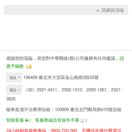
回網頁頂端
感謝您的蒞臨，若您對中華郵政(股)公司服務有任何建議，
請
惠予賜教
106409 臺北市大安區金山南路2段55號
地址
（02）2321-4311、2392-1310、2393-1261、2321-
電話
3625
檢舉貪瀆不法專用信箱：100900 臺北北門郵局第610號信箱
智能客服
|
客服專線語音操作手冊
|
24小時顧客服務專線：0800-700-365、手機請改撥付費電話