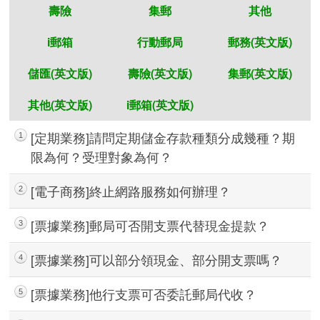
壽險
集郵
其他
i郵箱
行動郵局
郵務(英文版)
儲匯(英文版)
壽險(英文版)
集郵(英文版)
其他(英文版)
i郵箱(英文版)
[定期業務]請問定期儲金存款種類分成幾種？期
1
限為何？受理對象為何？
[電子商務]終止網路服務如何辦理？
2
快速查詢
[票據業務]郵局可否開支票代替現金提款？
3
[票據業務]可以部分領現金、部分開支票嗎？
4
[票據業務]他行支票可否委託郵局代收？
5