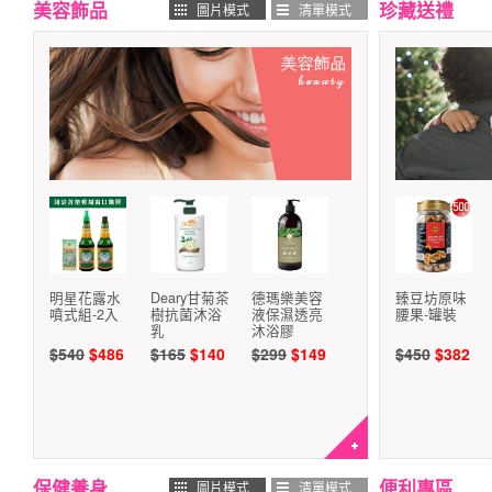
美容飾品
珍藏送禮
圖片模式
清單模式
明星花露水
Deary甘菊茶
德瑪樂美容
臻豆坊原味
噴式組-2入
樹抗菌沐浴
液保濕透亮
腰果-罐裝
乳
沐浴膠
$540
$486
$165
$140
$299
$149
$450
$382
保健養身
便利專區
圖片模式
清單模式