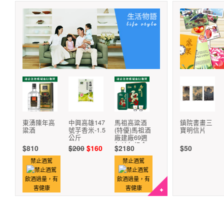
東湧陳年高
中興高雄147
馬祖高粱酒
鎮院書畫三
粱酒
號芋香米-1.5
(特優)馬祖酒
寶明信片
公斤
廠建廠69週
年蛇年紀念
$810
$200
$160
$2180
$50
酒
禁止酒駕
禁止酒駕
飲酒過量，有
飲酒過量，有
害健康
害健康