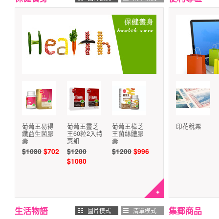
葡萄王易得
葡萄王靈芝
葡萄王樟芝
印花稅票
纖益生菌膠
王60粒2入特
王菌絲體膠
囊
惠組
囊
$1080
$702
$1200
$1200
$996
$1080
生活物語
集郵商品
圖片模式
清單模式