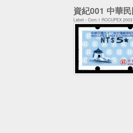
資紀001 中
Label－Com.1 ROCUPEX 200