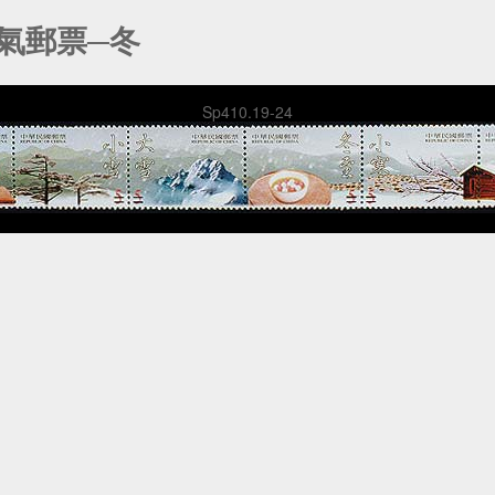
節氣郵票─冬
Sp410.19-24