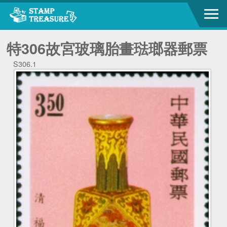
特306故宮玻璃胎畫琺瑯器郵票
S306.1