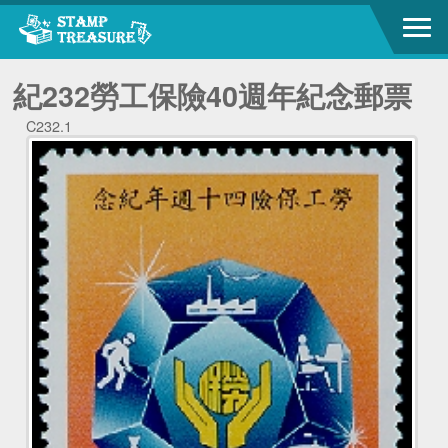
紀232勞工保險40週年紀念郵票
C232.1