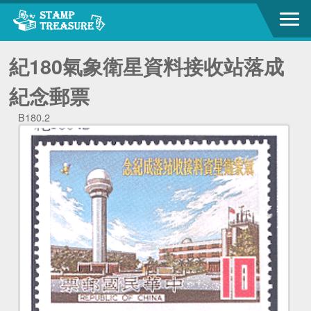
紀180氣象衛星資料接收站落成
紀念郵票
B180.2