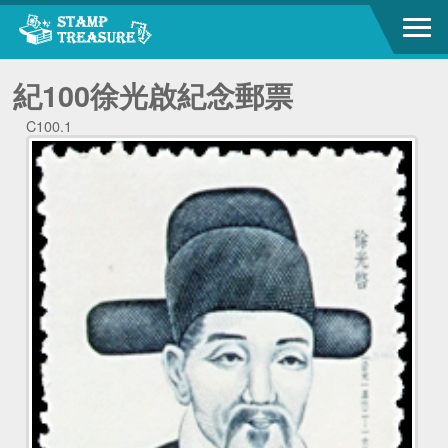
紀100徐光啟紀念郵票
C100.1