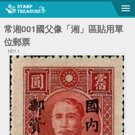
常湘001國父像「湘」區貼用單
位郵票
HD1.1