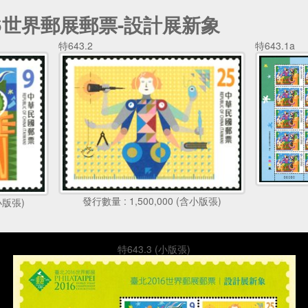
016世界郵展郵票-設計展新象
特643.2
特643.1a
發行數量 : 1,500,000 (含小版張)
含小版張)
特643.3 (小版張)