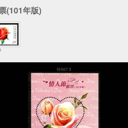
票(101年版)
0
特567 3