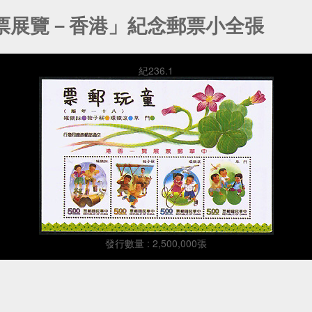
郵票展覽－香港」紀念郵票小全張
紀236.1
發行數量 : 2,500,000張