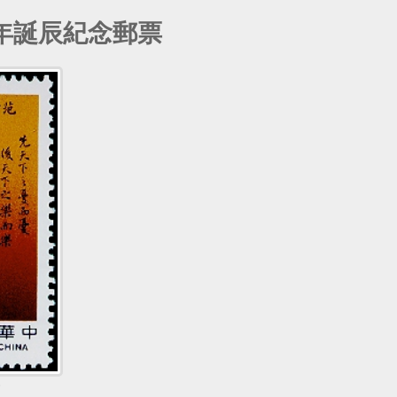
千年誕辰紀念郵票
0