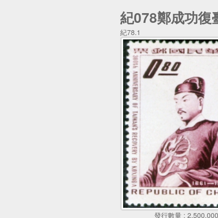
紀078鄭成功復
紀78.1
發行數量 : 2,500,00