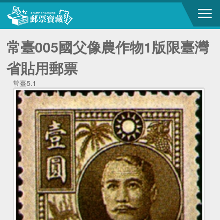
常臺005國父像農作物1版限臺灣
省貼用郵票
常臺5.1