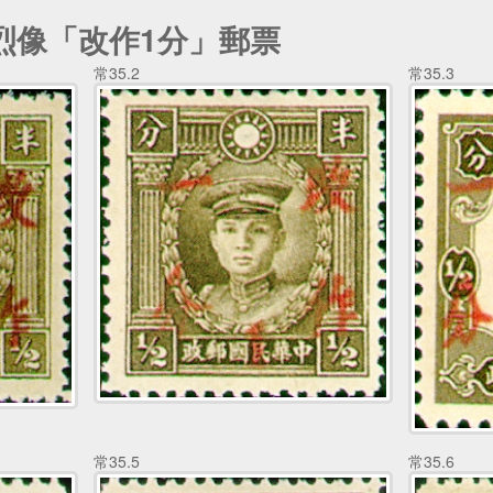
先烈像「改作1分」郵票
常35.2
常35.3
常35.5
常35.6