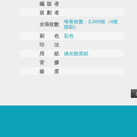
鑴 版 者
規 劃 者
每卷枚數：2,000枚（4枚
全張枚數
聯刷）
刷 色
彩色
印 法
用 紙
燐光郵票紙
背 膠
齒 度