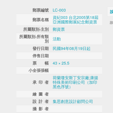
郵票編號
LC-003
資紀003 台北2005第18屆
郵票名稱
亞洲國際郵展紀念郵資票
故
所屬類別-主別
郵資票
所屬類別-所有類
活動
別
發行日期
民國94年08月19日起
停售日期
票 幅
43 × 25.5
小全張張幅
荷蘭瓊安斯丁安宗廠;康揚
承 印 者
特殊美術印刷公司（加印
黑色序號）
繪 圖 者
設 計 者
集思創意設計顧問公司
攝 影 者