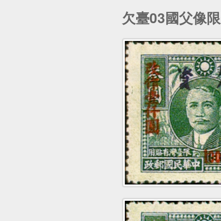
欠臺03國父像