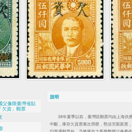
說明
3國父像限臺灣省貼
「欠資」郵票
38年夏季以前，臺灣區郵票均由上海供應
票
中斷，庫存欠資票漸次用罄，勢須另製新票
章
印普通郵票外，乃將庫存之舊臺幣國父像農作物1