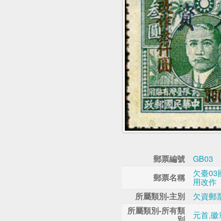
郵票編號
GB03
欠臺0
郵票名稱
用改作
所屬類別-主別
欠資郵
所屬類別-所有類
元首,徽
別