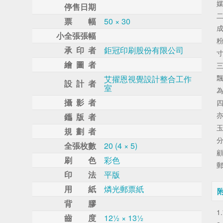
媒
停售日期
票 幅
50 × 30
小全張張幅
承 印 者
鉅冠印刷股份有限公司
寸
繪 圖 者
艾擢恩視覺設計整合工作
設 計 者
室
為
攝 影 者
鑴 版 者
玉
規 劃 者
全張枚數
20 (4 × 5)
刷 色
彩色
郵
印 法
平版
用 紙
燐光郵票紙
背 膠
1
齒 度
12½ × 13½