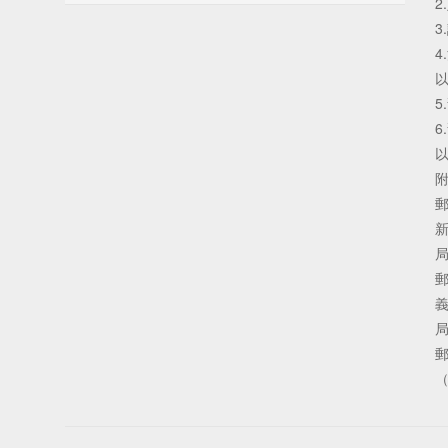
2
3
4
以
5
6
以
（