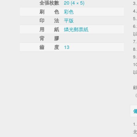
全張枚數
20 (4 × 5)
3
4
刷 色
彩色
5
印 法
平版
6
用 紙
燐光郵票紙
以
背 膠
7
齒 度
13
8
9
1
以
（