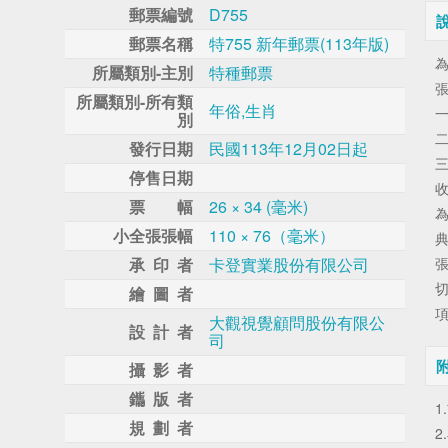
郵票編號
D755
郵票名稱
特755 新年郵票(113年版)
為
所屬類別-主別
特種郵票
所屬類別-所有類
年俗,生肖
別
發行日期
民國113年12月02日起
停售日期
票 幅
26 × 34 (毫米)
為
小全張張幅
110 × 76（毫米）
典
承 印 者
卡登實業股份有限公司
張
繪 圖 者
大觀視覺顧問股份有限公
設 計 者
司
攝 影 者
鑴 版 者
1
規 劃 者
2