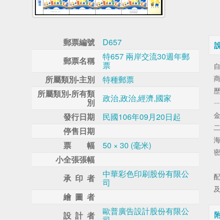
郵票編號
D657
特657 兩岸交流30週年郵
郵票名稱
票
所屬類別-主別
特種郵票
所屬類別-所有類
政治,政治,經濟,國家
別
發行日期
民國106年09月20日起
停售日期
票 幅
50 × 30 (毫米)
小全張張幅
中華彩色印刷股份有限公
承 印 者
司
繪 圖 者
歐普廣告設計股份有限公
設 計 者
司