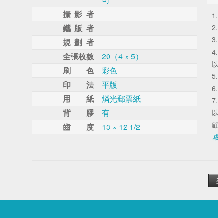
攝 影 者
1
鑴 版 者
2
3
規 劃 者
4
全張枚數
20（4 × 5）
以
刷 色
彩色
5
印 法
平版
6
用 紙
燐光郵票紙
7
背 膠
有
以
齒 度
13 × 12 1/2
城