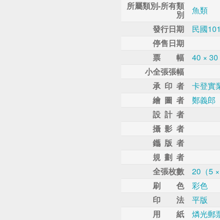
所屬類別-所有類
魚類
別
發行日期
民國10
停售日期
票 幅
40 × 
小全張張幅
承 印 者
卡登實
繪 圖 者
鄭義郎
設 計 者
攝 影 者
鑴 版 者
規 劃 者
全張枚數
20（5 ×
刷 色
彩色
印 法
平版
用 紙
燐光郵