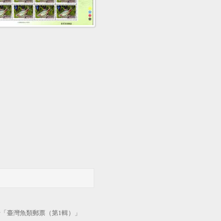
行「臺灣魚類郵票（第
1
輯）」