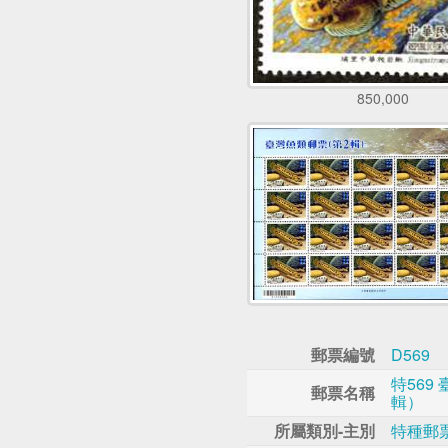
850,000
郵票編號
D569
特569
郵票名稱
輯）
所屬類別-主別
特種郵