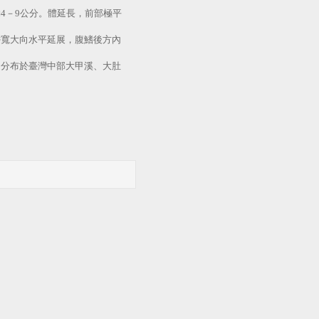
約
4
－
9
公分
。體延長，前部極平
鰭寬大向水平延展，腹鰭後方內
。分布於臺灣中部大甲溪、大肚