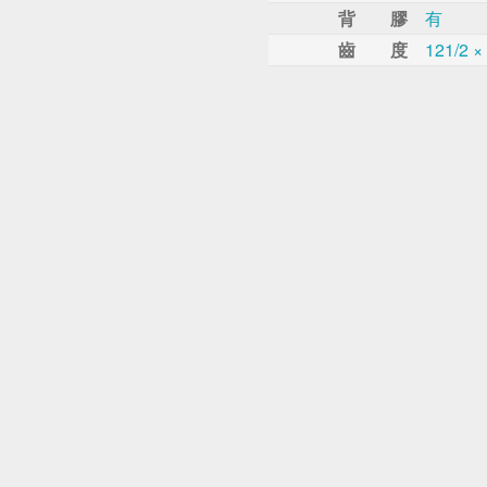
背 膠
有
齒 度
121/2 ×