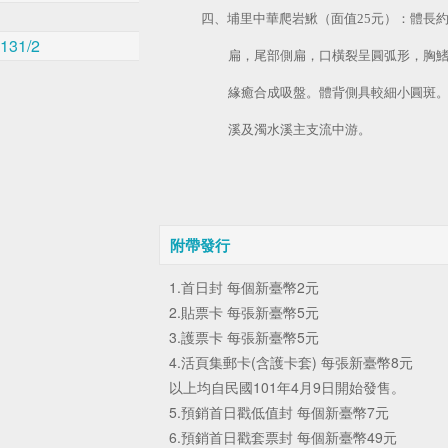
四、埔里中華爬岩鰍（面值
25
元）：體長
 131/2
扁，尾部側扁，口橫裂呈圓弧形，胸
緣癒合成吸盤。體背側具較細小圓斑
溪及濁水溪主支流中游。
附帶發行
1.首日封 每個新臺幣2元
2.貼票卡 每張新臺幣5元
3.護票卡 每張新臺幣5元
4.活頁集郵卡(含護卡套) 每張新臺幣8元
以上均自民國101年4月9日開始發售。
5.預銷首日戳低值封 每個新臺幣7元
6.預銷首日戳套票封 每個新臺幣49元