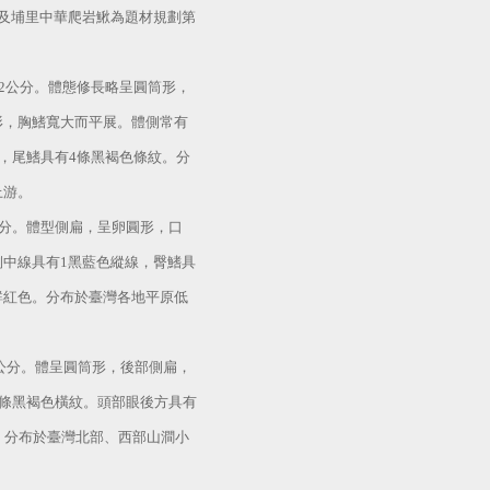
及埔里中華爬岩鰍為題材規劃第
2
公分
。體態修長略呈圓筒形，
形，胸鰭寬大而平展。體側常有
，尾鰭具有
4
條黑褐色條紋。分
上游。
分
。體型側扁，呈卵圓形，口
側中線具有
1
黑藍色縱線，臀鰭具
鮮紅色。分布於臺灣各地平原低
公分
。體呈圓筒形，後部側扁，
條黑褐色橫紋。頭部眼後方具有
。分布於臺灣北部、西部山澗小