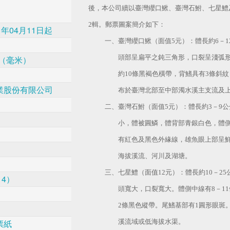
後，本公司續以臺灣纓口鰍、臺灣石鮒、七星鱧
2
輯。郵票圖案簡介如下：
1年04月11日起
一、臺灣纓口鰍（面值
5
元）：體長約
6
－
1
頭部呈扁平之鈍三角形，口裂呈淺弧
30（毫米）
約
10
條黑褐色橫帶，背鰭具有
3
條斜紋
業股份有限公司
布於臺灣北部至中部濁水溪主支流及
二、臺灣石鮒（面值
5
元）：體長約
3
－
9
公
小，體被圓鱗，體背部青銀白色，體
有紅色及黑色外緣線，雄魚眼上部呈
海拔溪流、河川及湖塘。
三、七星鱧（面值
12
元）：體長約
10
－
25
 4）
頭寬大，口裂寬大。體側中線有
8
－
11
2
條黑色縱帶。尾鰭基部有
1
圓形眼斑
票紙
溪流域或低海拔水渠。