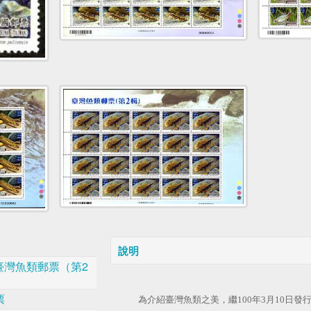
說明
 臺灣魚類郵票（第2
票
為介紹臺灣魚類之美，繼
100
年
3
月
10
日發