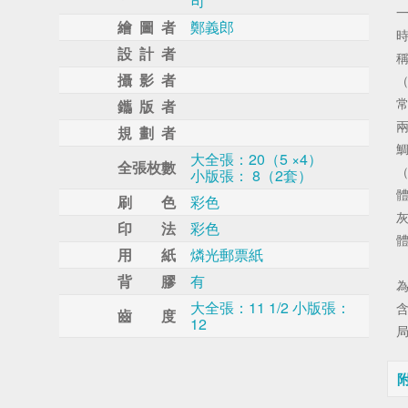
司
繪 圖 者
鄭義郎
設 計 者
攝 影 者
鑴 版 者
規 劃 者
大全張：20（5 ×4）
全張枚數
小版張： 8（2套）
刷 色
彩色
印 法
彩色
用 紙
燐光郵票紙
背 膠
有
大全張：11 1/2 小版張：
齒 度
12