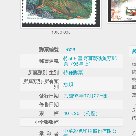
1,000,000
郵票編號
D506
特506 臺灣珊瑚礁魚類郵
郵票名稱
票（96年版）
所屬類別-主別
特種郵票
所屬類別-所有類
魚類
別
版
發行日期
民國96年07月27日起
停售日期
票 幅
40 × 30 （公釐）
小全張張幅
中華彩色印刷股份有限公
承 印 者