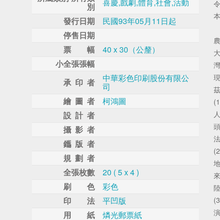
喜慶,戲劇,體育,社會,活動
別
發行日期
民國93年05月11日起
停售日期
票 幅
40 x 30（公釐）
小全張張幅
中華彩色印刷股份有限公
承 印 者
司
繪 圖 者
柯鴻圖
(
設 計 者
攝 影 者
鑴 版 者
規 劃 者
地
全張枚數
20 ( 5 x 4 )
刷 色
彩色
印 法
平凹版
用 紙
燐光郵票紙