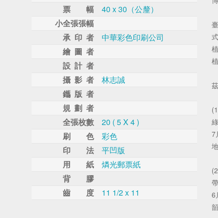
票 幅
40 x 30（公釐）
小全張張幅
承 印 者
中華彩色印刷公司
繪 圖 者
設 計 者
攝 影 者
林志誠
鑴 版 者
規 劃 者
全張枚數
20 ( 5 X 4 )
7
刷 色
彩色
印 法
平凹版
用 紙
燐光郵票紙
背 膠
齒 度
11 1/2 x 11
6