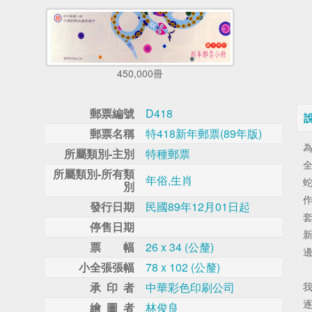
450,000冊
郵票編號
D418
郵票名稱
特418新年郵票(89年版)
為
所屬類別-主別
特種郵票
全
所屬類別-所有類
年俗,生肖
別
作
發行日期
民國89年12月01日起
套
停售日期
新
票 幅
26 x 34 (公釐)
小全張張幅
78 x 102 (公釐)
承 印 者
中華彩色印刷公司
逐
繪 圖 者
林俊良