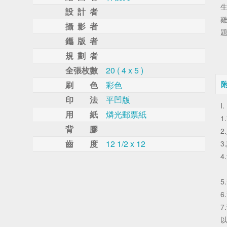
設 計 者
攝 影 者
鑴 版 者
規 劃 者
全張枚數
20 ( 4 x 5 )
刷 色
彩色
印 法
平凹版
I.
用 紙
燐光郵票紙
1
背 膠
2
齒 度
12 1/2 x 12
3
4
5
6
7
以