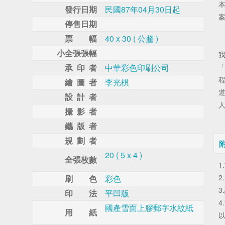
發行日期
民國87年04月30日起
停售日期
票 幅
40 x 30 ( 公釐 )
小全張張幅
承 印 者
中華彩色印刷公司
繪 圖 者
李光棋
設 計 者
攝 影 者
鑴 版 者
規 劃 者
20 ( 5 x 4 )
全張枚數
1
2
刷 色
彩色
3
印 法
平凹版
4
國產雪面上膠郵字水紋紙
用 紙
以