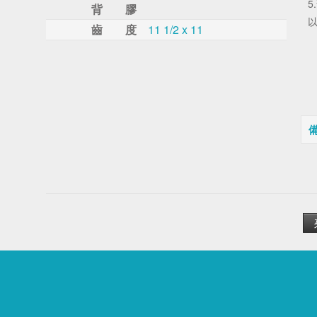
5
背 膠
以
齒 度
11 1/2 x 11