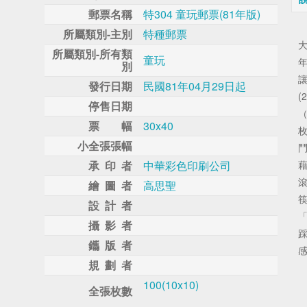
郵票名稱
特304 童玩郵票(81年版)
所屬類別-主別
特種郵票
所屬類別-所有類
童玩
別
發行日期
民國81年04月29日起
(
停售日期
（
票 幅
30x40
枚
小全張張幅
承 印 者
中華彩色印刷公司
繪 圖 者
高思聖
設 計 者
攝 影 者
鑴 版 者
規 劃 者
100(10x10)
全張枚數