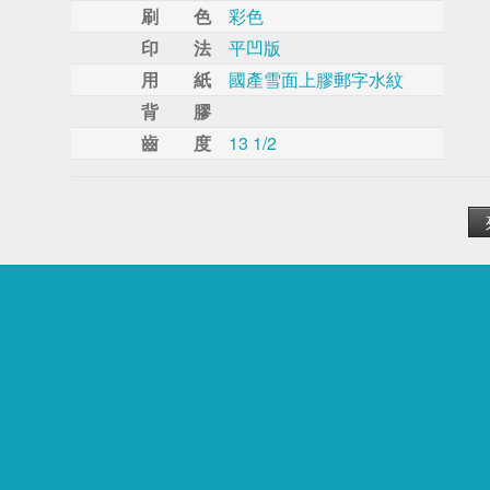
刷 色
彩色
印 法
平凹版
用 紙
國產雪面上膠郵字水紋
背 膠
齒 度
13 1/2