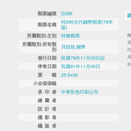
郵票編號
D286
特286古代錢幣郵票(79年
郵票名稱
版)
所屬類別-主別
特種郵票
所屬類別-所有類
貝殼類,錢幣
別
發行日期
民國79年11月05日起
停售日期
民國81年11月05日
票 幅
25.5x36
小全張張幅
承 印 者
中華彩色印刷公司
繪 圖 者
設 計 者
攝 影 者
鑴 版 者