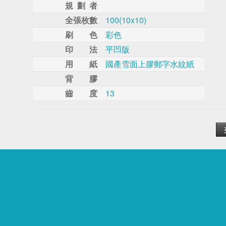
規 劃 者
全張枚數
100(10x10)
刷 色
彩色
印 法
平凹版
用 紙
國產雪面上膠郵字水紋紙
背 膠
齒 度
13