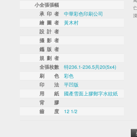
小全張張幅
承 印 者
中華彩色印刷公司
繪 圖 者
黃木村
設 計 者
攝 影 者
鑴 版 者
規 劃 者
全張枚數
特236.1-236.5共20(5x4)
刷 色
彩色
印 法
平凹版
用 紙
國產雪面上膠郵字水紋紙
背 膠
齒 度
12 1/2