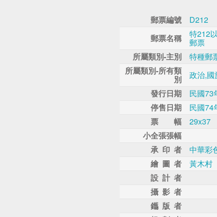
郵票編號
D212
特21
郵票名稱
郵票
所屬類別-主別
特種郵
所屬類別-所有類
政治,國
別
發行日期
民國73
停售日期
民國74
票 幅
29x37
小全張張幅
承 印 者
中華彩
繪 圖 者
黃木村
設 計 者
攝 影 者
鑴 版 者