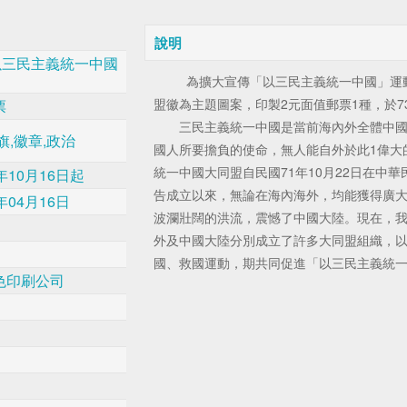
說明
2以三民主義統一中國
為擴大宣傳「以三民主義統一中國」運動
盟徽為主題圖案，印製2元面值郵票1種，於73
票
三民主義統一中國是當前海內外全體中國
旗,徽章,政治
國人所要擔負的使命，無人能自外於此1偉大
統一中國大同盟自民國71年10月22日在中
年10月16日起
告成立以來，無論在海內海外，均能獲得廣
年04月16日
波瀾壯闊的洪流，震憾了中國大陸。現在，
外及中國大陸分別成立了許多大同盟組織，
國、救國運動，期共同促進「以三民主義統
色印刷公司